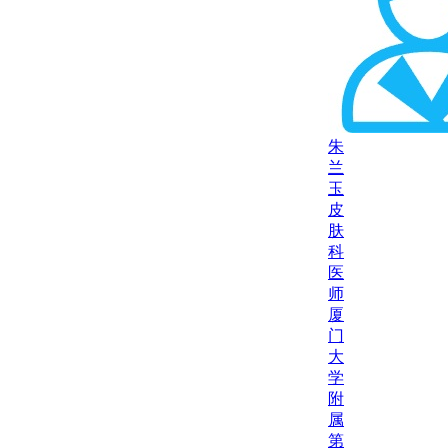
朱
兰
玉
皮
肤
科
医
师
厦
门
大
学
附
属
第