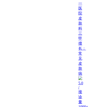
一
医
院
皮
肤
科
三
甲
擅
长：
常
见
皮
肤
病
5.0
/
接
诊
量
1000+