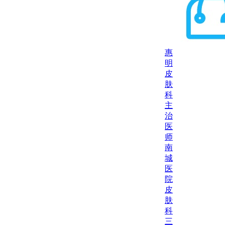
惠
明
皮
肤
科
主
治
医
师
南
城
医
院
皮
肤
科
三