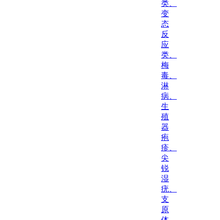
类、
变
态
反
应
类、
梅
毒、
淋
病、
生
殖
器
疱
疹、
尖
锐
湿
疣、
支
原
体、