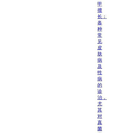
甲
擅
长：
各
种
常
见
皮
肤
病
及
性
病
的
诊
治，
尤
其
对
真
菌