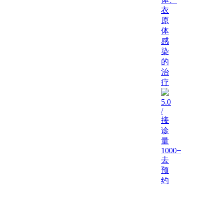
衣
原
体
感
染
的
治
疗
5.0
/
接
诊
量
1000+
去
预
约