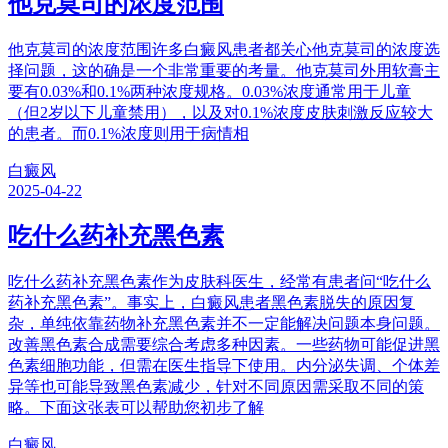
他克莫司的浓度范围
他克莫司的浓度范围许多白癜风患者都关心他克莫司的浓度选
择问题，这的确是一个非常重要的考量。他克莫司外用软膏主
要有0.03%和0.1%两种浓度规格。0.03%浓度通常用于儿童
（但2岁以下儿童禁用），以及对0.1%浓度皮肤刺激反应较大
的患者。而0.1%浓度则用于病情相
白癜风
2025-04-22
吃什么药补充黑色素
吃什么药补充黑色素作为皮肤科医生，经常有患者问“吃什么
药补充黑色素”。事实上，白癜风患者黑色素脱失的原因复
杂，单纯依靠药物补充黑色素并不一定能解决问题本身问题。
改善黑色素合成需要综合考虑多种因素。一些药物可能促进黑
色素细胞功能，但需在医生指导下使用。内分泌失调、个体差
异等也可能导致黑色素减少，针对不同原因需采取不同的策
略。下面这张表可以帮助您初步了解
白癜风