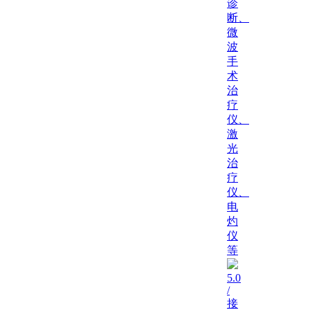
诊
断、
微
波
手
术
治
疗
仪、
激
光
治
疗
仪、
电
灼
仪
等
5.0
/
接