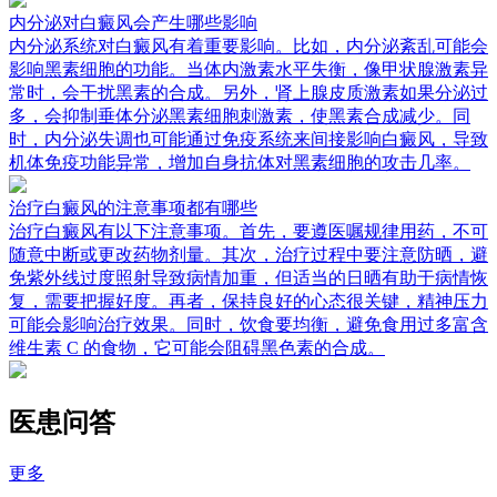
内分泌对白癜风会产生哪些影响
内分泌系统对白癜风有着重要影响。比如，内分泌紊乱可能会
影响黑素细胞的功能。当体内激素水平失衡，像甲状腺激素异
常时，会干扰黑素的合成。另外，肾上腺皮质激素如果分泌过
多，会抑制垂体分泌黑素细胞刺激素，使黑素合成减少。同
时，内分泌失调也可能通过免疫系统来间接影响白癜风，导致
机体免疫功能异常，增加自身抗体对黑素细胞的攻击几率。
治疗白癜风的注意事项都有哪些
治疗白癜风有以下注意事项。首先，要遵医嘱规律用药，不可
随意中断或更改药物剂量。其次，治疗过程中要注意防晒，避
免紫外线过度照射导致病情加重，但适当的日晒有助于病情恢
复，需要把握好度。再者，保持良好的心态很关键，精神压力
可能会影响治疗效果。同时，饮食要均衡，避免食用过多富含
维生素 C 的食物，它可能会阻碍黑色素的合成。
医患问答
更多