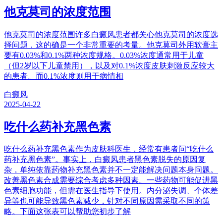
他克莫司的浓度范围
他克莫司的浓度范围许多白癜风患者都关心他克莫司的浓度选
择问题，这的确是一个非常重要的考量。他克莫司外用软膏主
要有0.03%和0.1%两种浓度规格。0.03%浓度通常用于儿童
（但2岁以下儿童禁用），以及对0.1%浓度皮肤刺激反应较大
的患者。而0.1%浓度则用于病情相
白癜风
2025-04-22
吃什么药补充黑色素
吃什么药补充黑色素作为皮肤科医生，经常有患者问“吃什么
药补充黑色素”。事实上，白癜风患者黑色素脱失的原因复
杂，单纯依靠药物补充黑色素并不一定能解决问题本身问题。
改善黑色素合成需要综合考虑多种因素。一些药物可能促进黑
色素细胞功能，但需在医生指导下使用。内分泌失调、个体差
异等也可能导致黑色素减少，针对不同原因需采取不同的策
略。下面这张表可以帮助您初步了解