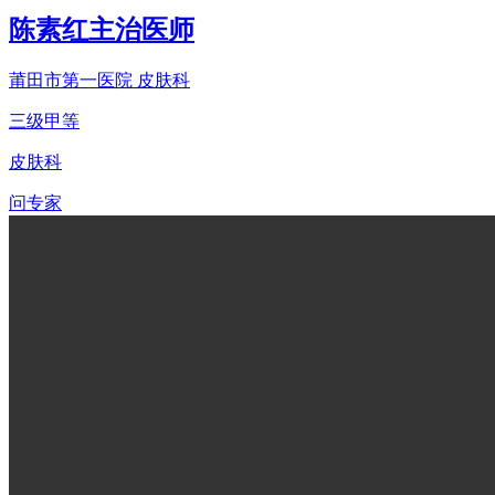
陈素红
主治医师
莆田市第一医院 皮肤科
三级甲等
皮肤科
问专家