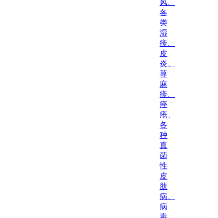
风、
各
类
湿
疹、
皮
炎、
荨
麻
疹、
痤
疮、
各
种
真
菌
性
皮
肤
病、
病
毒