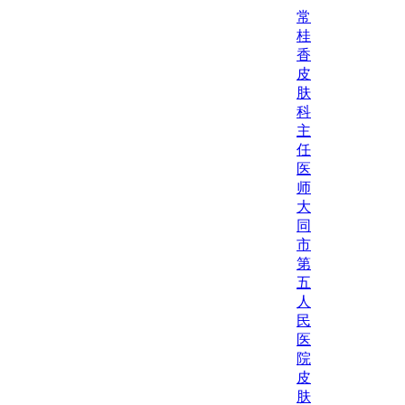
常
桂
香
皮
肤
科
主
任
医
师
大
同
市
第
五
人
民
医
院
皮
肤