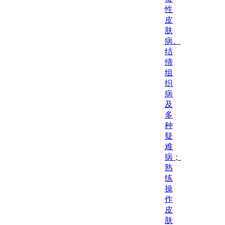
性
皮
肤
病、
结
缔
组
织
病
及
多
种
疑
难
病；
熟
练
操
作
皮
肤