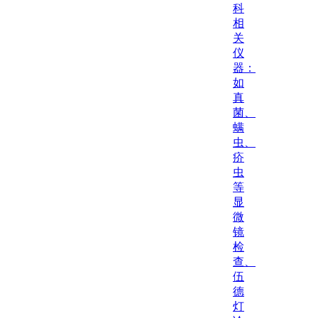
科
相
关
仪
器：
如
真
菌、
螨
虫、
疥
虫
等
显
微
镜
检
查、
伍
德
灯