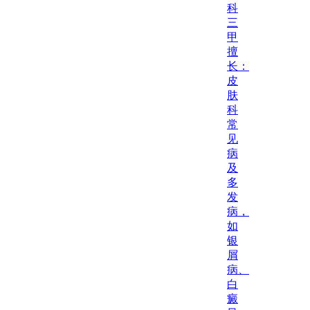
科
三
甲
擅
长：
皮
肤
科
常
见
病
及
多
发
病，
如
银
屑
病、
白
癜