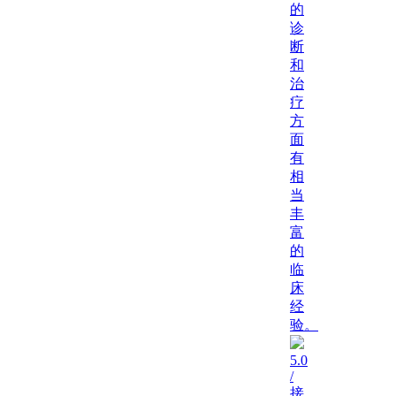
的
诊
断
和
治
疗
方
面
有
相
当
丰
富
的
临
床
经
验。
5.0
/
接