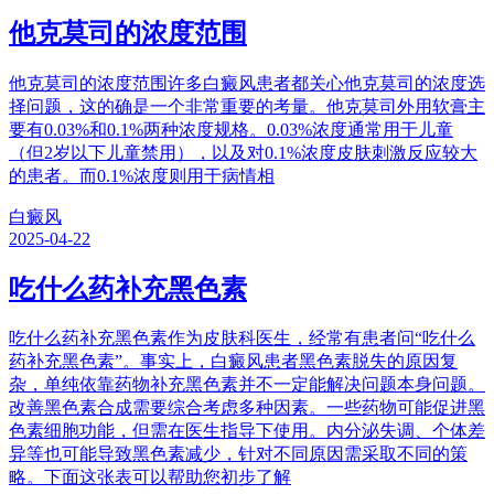
他克莫司的浓度范围
他克莫司的浓度范围许多白癜风患者都关心他克莫司的浓度选
择问题，这的确是一个非常重要的考量。他克莫司外用软膏主
要有0.03%和0.1%两种浓度规格。0.03%浓度通常用于儿童
（但2岁以下儿童禁用），以及对0.1%浓度皮肤刺激反应较大
的患者。而0.1%浓度则用于病情相
白癜风
2025-04-22
吃什么药补充黑色素
吃什么药补充黑色素作为皮肤科医生，经常有患者问“吃什么
药补充黑色素”。事实上，白癜风患者黑色素脱失的原因复
杂，单纯依靠药物补充黑色素并不一定能解决问题本身问题。
改善黑色素合成需要综合考虑多种因素。一些药物可能促进黑
色素细胞功能，但需在医生指导下使用。内分泌失调、个体差
异等也可能导致黑色素减少，针对不同原因需采取不同的策
略。下面这张表可以帮助您初步了解