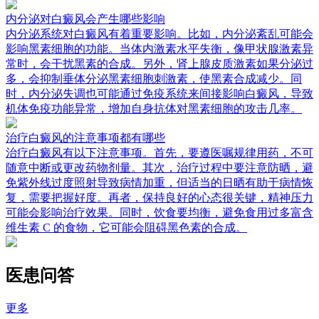
内分泌对白癜风会产生哪些影响
内分泌系统对白癜风有着重要影响。比如，内分泌紊乱可能会
影响黑素细胞的功能。当体内激素水平失衡，像甲状腺激素异
常时，会干扰黑素的合成。另外，肾上腺皮质激素如果分泌过
多，会抑制垂体分泌黑素细胞刺激素，使黑素合成减少。同
时，内分泌失调也可能通过免疫系统来间接影响白癜风，导致
机体免疫功能异常，增加自身抗体对黑素细胞的攻击几率。
治疗白癜风的注意事项都有哪些
治疗白癜风有以下注意事项。首先，要遵医嘱规律用药，不可
随意中断或更改药物剂量。其次，治疗过程中要注意防晒，避
免紫外线过度照射导致病情加重，但适当的日晒有助于病情恢
复，需要把握好度。再者，保持良好的心态很关键，精神压力
可能会影响治疗效果。同时，饮食要均衡，避免食用过多富含
维生素 C 的食物，它可能会阻碍黑色素的合成。
医患问答
更多