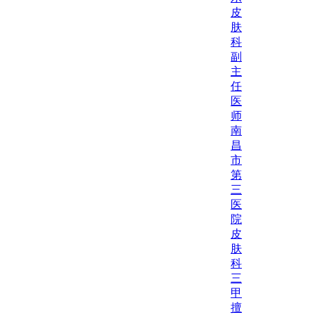
皮
肤
科
副
主
任
医
师
南
昌
市
第
三
医
院
皮
肤
科
三
甲
擅