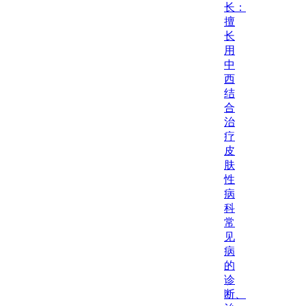
长：
擅
长
用
中
西
结
合
治
疗
皮
肤
性
病
科
常
见
病
的
诊
断、