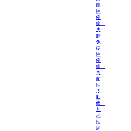
应
性
疾
病，
皮
肤
免
疫
性
疾
病，
真
菌
性
皮
肤
病，
各
种
性
病