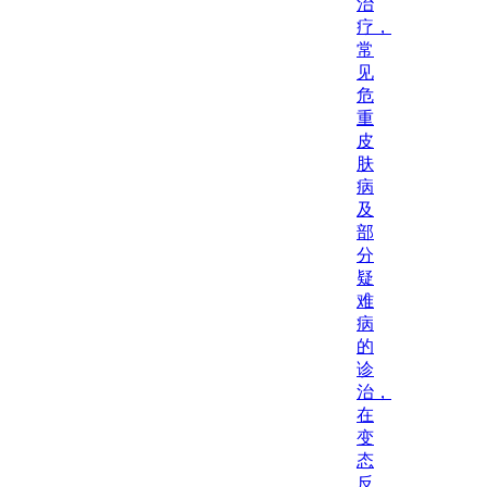
治
疗，
常
见
危
重
皮
肤
病
及
部
分
疑
难
病
的
诊
治，
在
变
态
反